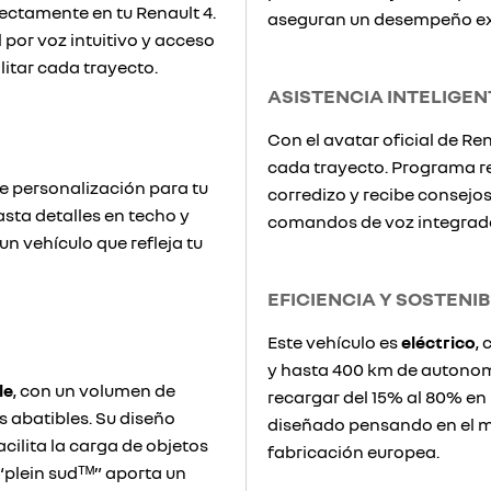
rectamente en tu Renault 4.
aseguran un desempeño exc
 por voz intuitivo y acceso
litar cada trayecto.
ASISTENCIA INTELIGEN
Con el avatar oficial de Ren
cada trayecto. Programa r
 personalización para tu
corredizo y recibe consejo
asta detalles en techo y
comandos de voz integrad
 un vehículo que refleja tu
EFICIENCIA Y SOSTENIB
Este vehículo es
eléctrico
,
y hasta 400 km de autonom
le
, con un volumen de
recargar del 15% al 80% en
os abatibles. Su diseño
diseñado pensando en el m
cilita la carga de objetos
fabricación europea.
“plein sudᵀᴹ” aporta un