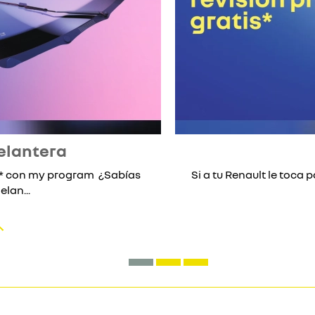
elantera
lo* con my program ¿Sabías
Si a tu Renault le toca p
lan...