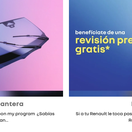
lantera
* con my program ¿Sabías
Si a tu Renault le toca pas
n...
R