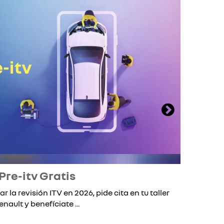
Pre-itv Gratis
ar la revisión ITV en 2026, pide cita en tu taller
Si 
enault y benefíciate ...