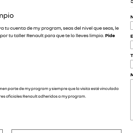
impio
N
va tu cuenta de my program, seas del nivel que seas, le
r tu taller Renault para que te lo lleves limpio.
Pide
E
T
rmen parte de my program y siempre que la visita esté vinculada
leres oficiales Renault adheridos a my program.