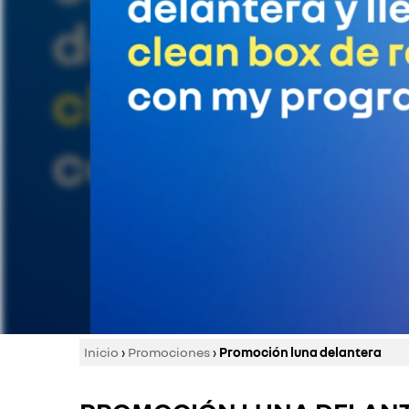
Inicio
›
Promociones
›
Promoción luna delantera