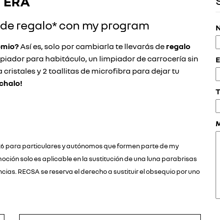
TERA
x de regalo* con my program
N
emio?
Así es, solo por cambiarla te llevarás de
regalo
iador para habitáculo, un limpiador de carrocería sin
E
cristales y 2 toallitas de microfibra para dejar tu
chalo!
T
2026 para particulares y autónomos que formen parte de my
ión solo es aplicable en la sustitución de una luna parabrisas
cias. RECSA se reserva el derecho a sustituir el obsequio por uno