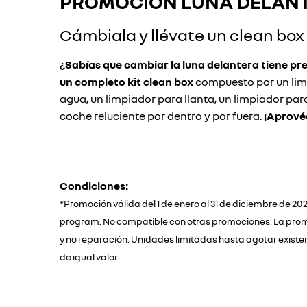
PROMOCIÓN LUNA DELAN
Cámbiala y llévate un clean bo
¿Sabías que cambiar la luna delantera tiene pr
un completo kit clean box
compuesto por un limp
agua, un limpiador para llanta, un limpiador para 
coche reluciente por dentro y por fuera.
¡Aprové
Condiciones:
*Promoción válida del 1 de enero al 31 de diciembre de 
program. No compatible con otras promociones. La promoc
y no reparación. Unidades limitadas hasta agotar existen
de igual valor.