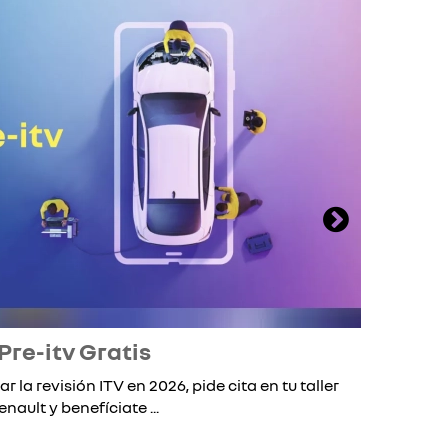
Pre-itv Gratis
ar la revisión ITV en 2026, pide cita en tu taller
Si 
enault y benefíciate ...