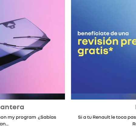
lantera
* con my program ¿Sabías
Si a tu Renault le toca pas
n...
R