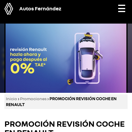
Autos Fernández
Togg
navi
Inicio
›
Promociones
›
PROMOCIÓN REVISIÓN COCHE EN
RENAULT
PROMOCIÓN REVISIÓN COCHE