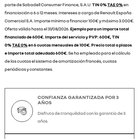
parte de Sabadell Consumer Finance, S.A.U.
TIN 0%
TAE 0%
en
financiación a 6 o 12 meses. Intereses a cargo de Renault España
Comercial S.A. Importe mínimo a financiar 100€ y máximo 3.000€.
Oferta válida hasta el 31/08/2026.
Ejemplo para un importe total
financiado de 600€. Importe del servicio y PVP: 600€, TIN
0%
TAE 0%
en 6 cuotas mensuales de 100€. Precio total a plazos
e Importe total adeudado 600€.
Se ha empleado para el cálculo
de las cuotas el sistema de amortización francés, cuotas
periódicas y constantes.
CONFIANZA GARANTIZADA POR 3
AÑOS
Disfruta de tranquilidad con la garantía de 3
años.