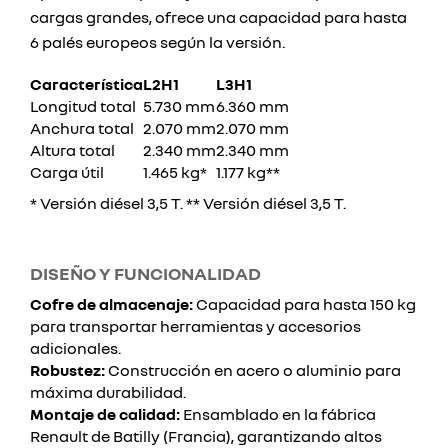
cargas grandes, ofrece una capacidad para hasta
6 palés europeos según la versión.
Característica
L2H1
L3H1
Longitud total
5.730 mm
6.360 mm
Anchura total
2.070 mm
2.070 mm
Altura total
2.340 mm
2.340 mm
Carga útil
1.465 kg*
1.177 kg**
* Versión diésel 3,5 T. ** Versión diésel 3,5 T.
DISEÑO Y FUNCIONALIDAD
Cofre de almacenaje:
Capacidad para hasta 150 kg
para transportar herramientas y accesorios
adicionales.
Robustez:
Construcción en acero o aluminio para
máxima durabilidad.
Montaje de calidad:
Ensamblado en la fábrica
Renault de Batilly (Francia), garantizando altos