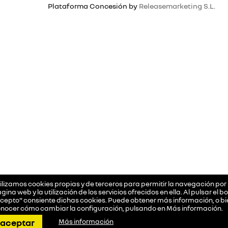
Plataforma Concesión by
Releasemarketing S.L.
ilizamos cookies propias y de terceros para permitir la navegación por 
gina web y la utilización de los servicios ofrecidos en ella. Al pulsar el b
cepto" consiente dichas cookies. Puede obtener más información, o bi
nocer cómo cambiar la configuración, pulsando en
Más información
.
llamar
pedir cita
dirección
contactar
aceptar
Más información