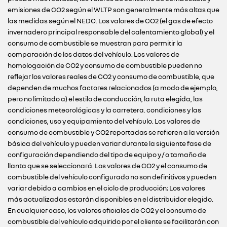
emisiones de CO2 según el WLTP son generalmente más altas que
las medidas según el NEDC. Los valores de CO2 (el gas de efecto
invernadero principal responsable del calentamiento global) y el
consumo de combustible se muestran para permitir la
comparación de los datos del vehículo. Los valores de
homologación de CO2 y consumo de combustible pueden no
reflejar los valores reales de CO2 y consumo de combustible, que
dependen de muchos factores relacionados (a modo de ejemplo,
pero no limitado a) el estilo de conducción, la ruta elegida, las
condiciones meteorológicas y la carretera. condiciones y las
condiciones, uso y equipamiento del vehículo. Los valores de
consumo de combustible y CO2 reportadas se refieren a la versión
básica del vehículo y pueden variar durante la siguiente fase de
configuración dependiendo del tipo de equipo y / o tamaño de
llanta que se seleccionará. Los valores de CO2 y el consumo de
combustible del vehículo configurado no son definitivos y pueden
variar debido a cambios en el ciclo de producción; Los valores
más actualizadas estarán disponibles en el distribuidor elegido.
En cualquier caso, los valores oficiales de CO2 y el consumo de
combustible del vehículo adquirido por el cliente se facilitarán con