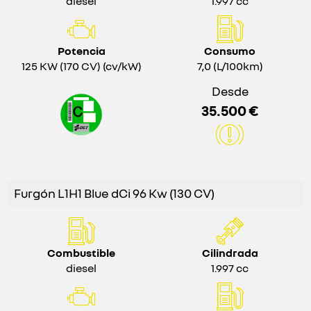
diesel
1.997 cc
Potencia
Consumo
125 KW (170 CV) (cv/kW)
7,0 (L/100km)
Desde
35.500 €
Furgón L1H1 Blue dCi 96 Kw (130 CV)
Combustible
Cilindrada
diesel
1.997 cc