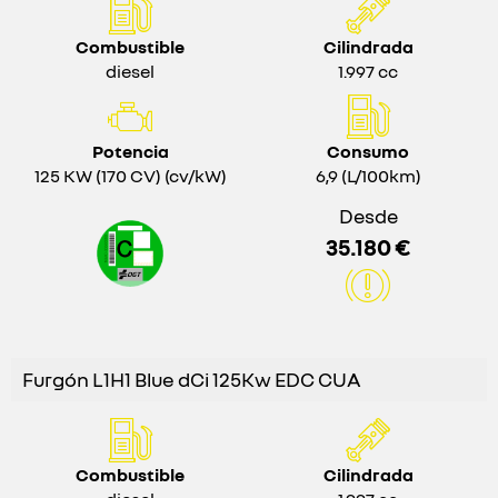
Combustible
Cilindrada
diesel
1.997 cc
Potencia
Consumo
125 KW (170 CV) (cv/kW)
6,9 (L/100km)
Desde
35.180 €
Furgón L1H1 Blue dCi 125Kw EDC CUA
Combustible
Cilindrada