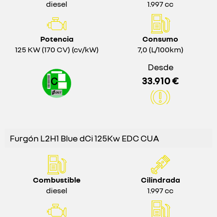
diesel
1.997 cc
Potencia
Consumo
125 KW (170 CV) (cv/kW)
7,0 (L/100km)
Desde
33.910 €
Furgón L2H1 Blue dCi 125Kw EDC CUA
Combustible
Cilindrada
diesel
1.997 cc