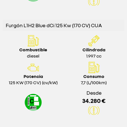
Furgón L1H2 Blue dCi 125 Kw (170 CV) CUA
Combustible
Cilindrada
diesel
1.997 cc
Potencia
Consumo
125 KW (170 CV) (cv/kW)
7,7 (L/100km)
Desde
34.280 €