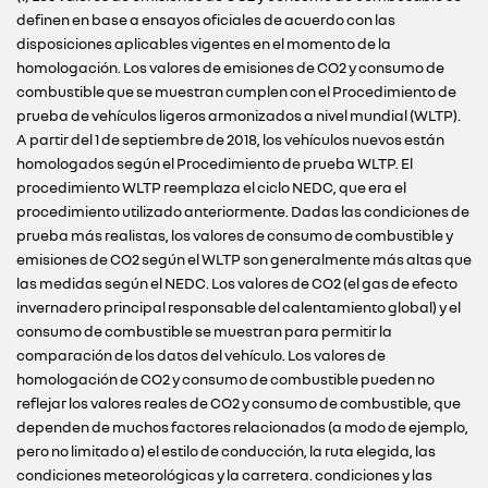
definen en base a ensayos oficiales de acuerdo con las
disposiciones aplicables vigentes en el momento de la
homologación. Los valores de emisiones de CO2 y consumo de
combustible que se muestran cumplen con el Procedimiento de
prueba de vehículos ligeros armonizados a nivel mundial (WLTP).
A partir del 1 de septiembre de 2018, los vehículos nuevos están
homologados según el Procedimiento de prueba WLTP. El
procedimiento WLTP reemplaza el ciclo NEDC, que era el
procedimiento utilizado anteriormente. Dadas las condiciones de
prueba más realistas, los valores de consumo de combustible y
emisiones de CO2 según el WLTP son generalmente más altas que
las medidas según el NEDC. Los valores de CO2 (el gas de efecto
invernadero principal responsable del calentamiento global) y el
consumo de combustible se muestran para permitir la
comparación de los datos del vehículo. Los valores de
homologación de CO2 y consumo de combustible pueden no
reflejar los valores reales de CO2 y consumo de combustible, que
dependen de muchos factores relacionados (a modo de ejemplo,
pero no limitado a) el estilo de conducción, la ruta elegida, las
condiciones meteorológicas y la carretera. condiciones y las