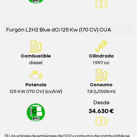
Furgón L2H2 Blue dCi 125 Kw (170 CV) CUA
Combustible
Cilindrada
diesel
1.997 cc
Potencia
Consumo
125 KW (170 CV) (cv/kW)
7,8 (L/100km)
Desde
34.630 €
(1) Los valores de emisiones de CO2 y consumo de combustible se