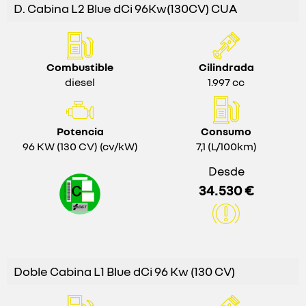
D. Cabina L2 Blue dCi 96Kw(130CV) CUA
Combustible
Cilindrada
diesel
1.997 cc
Potencia
Consumo
96 KW (130 CV) (cv/kW)
7,1 (L/100km)
Desde
34.530 €
Doble Cabina L1 Blue dCi 96 Kw (130 CV)