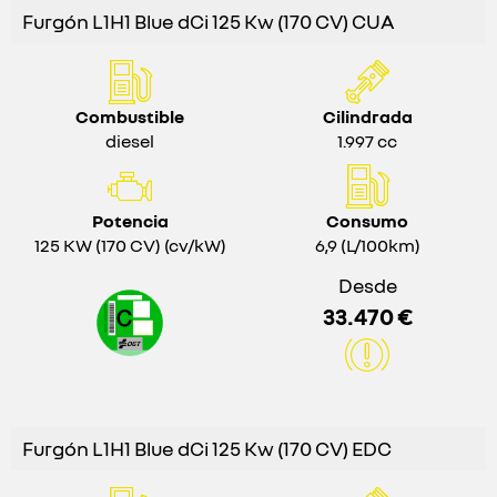
Furgón L1H1 Blue dCi 125 Kw (170 CV) CUA
Combustible
Cilindrada
diesel
1.997 cc
Potencia
Consumo
125 KW (170 CV) (cv/kW)
6,9 (L/100km)
Desde
33.470 €
Furgón L1H1 Blue dCi 125 Kw (170 CV) EDC