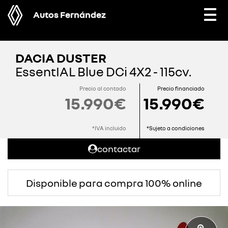
Autos Fernández
Togg
navi
DACIA DUSTER
EssentIAL Blue DCi 4X2 - 115cv.
Precio al contado
Precio financiado
15.990€
15.990€
*IVA incluido
*Sujeto a condiciones
contactar
Disponible para compra 100% online