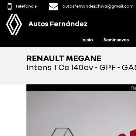
Teléfono
autosfernandezchiva@gmail.com
Autos Fernández
Inicio
Seminuevos
RENAULT MEGANE
Intens TCe 140cv - GPF - G
R