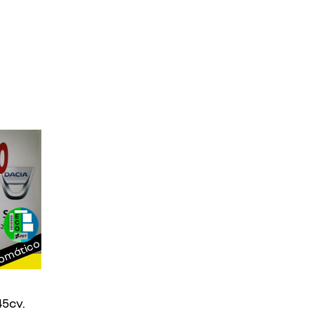
omático
45cv.