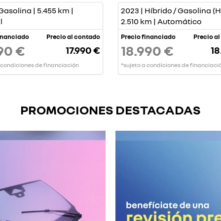
Gasolina | 5.455 km |
2023 | Híbrido / Gasolina (H
l
2.510 km | Automático
inanciado
Precio al contado
Precio financiado
Precio a
90 €
18.990 €
17.990 €
18
 condiciones de financiación
*sujeto a condiciones de financiaci
PROMOCIONES DESTACADAS