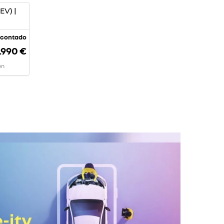
EV) |
l contado
.990 €
ón