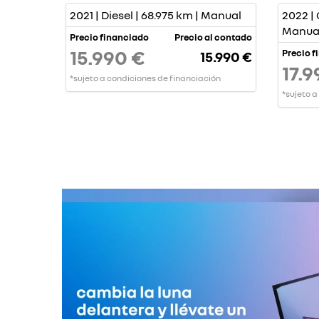
2021 | Diesel | 68.975 km | Manual
2022 | 
Manua
Precio financiado
Precio al contado
15.990 €
Precio f
15.990 €
17.9
*sujeto a condiciones de financiación
*sujeto a