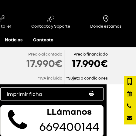
 taller
Contacto y Soporte
Dónde estamos
Noticias
Contacto
Precio al contado
Precio financiado
17.990€
17.990€
*IVA incluido
*Sujeto a condiciones
imprimir ficha
LLámanos
669400144