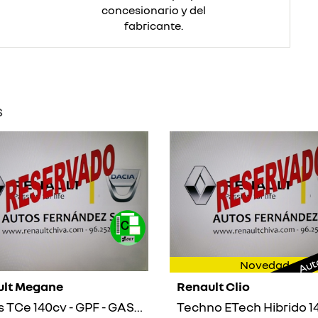
concesionario y del
fabricante.
s
Aut
Novedad
ult Megane
Renault Clio
Intens TCe 140cv - GPF - GASOLINA
Techno ETech Hibrido 1