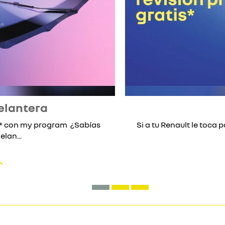
elantera
lo* con my program ¿Sabías
Si a tu Renault le toca p
lan...