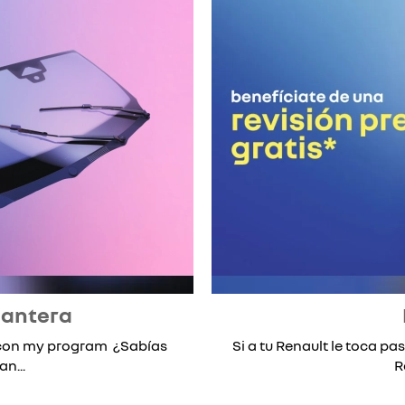
lantera
* con my program ¿Sabías
Si a tu Renault le toca pas
n...
R