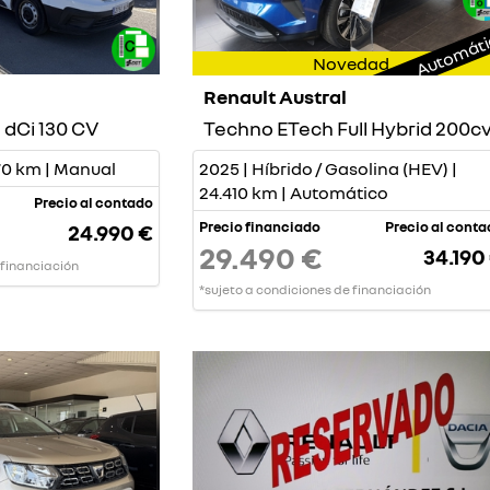
Automát
Novedad
Renault Austral
 dCi 130 CV
Techno ETech Full Hybrid 200c
770 km | Manual
2025 | Híbrido / Gasolina (HEV) |
24.410 km | Automático
Precio al contado
Precio financiado
Precio al cont
24.990 €
29.490 €
34.190
 financiación
*sujeto a condiciones de financiación