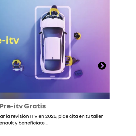
Pre-itv Gratis
ar la revisión ITV en 2026, pide cita en tu taller
Si 
enault y benefíciate ...