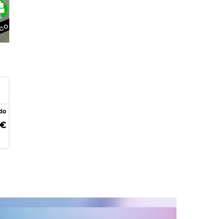
ico
ado
 €