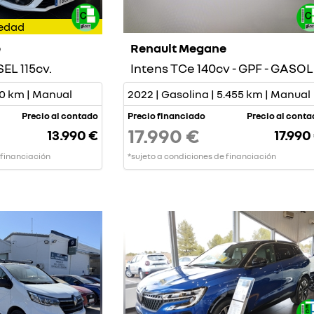
edad
e
Renault Megane
SEL 115cv.
790 km | Manual
2022 | Gasolina | 5.455 km | Manual
Precio al contado
Precio financiado
Precio al cont
17.990 €
13.990 €
17.990
 financiación
*sujeto a condiciones de financiación