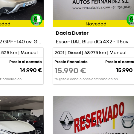
edad
Novedad
Dacia Duster
Prestige TCE 4X2 GPF - 140 cv. GASOLINA
EssentIAL Blue dCi 4X2 - 115cv.
55.525 km | Manual
2021 | Diesel | 68.975 km | Manual
Precio al contado
Precio financiado
Precio al cont
15.990 €
14.990 €
15.990
 financiación
*sujeto a condiciones de financiación