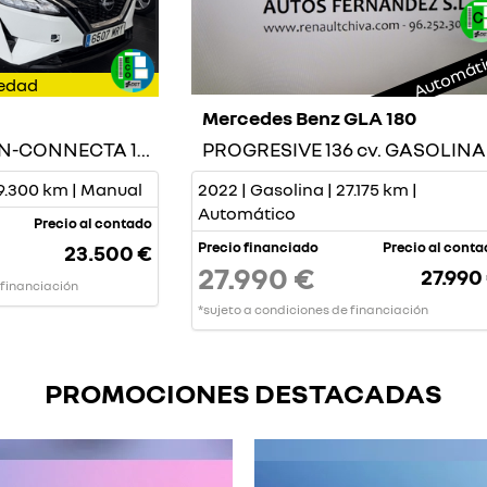
Automát
edad
Mercedes Benz GLA 180
DIGT mHEV 4x2 N-CONNECTA 140cv-GASOLINA-
PROGRESIVE 136 cv. GASOLINA
29.300 km | Manual
2022 | Gasolina | 27.175 km |
Automático
Precio al contado
Precio financiado
Precio al cont
23.500 €
27.990 €
27.990
 financiación
*sujeto a condiciones de financiación
PROMOCIONES DESTACADAS