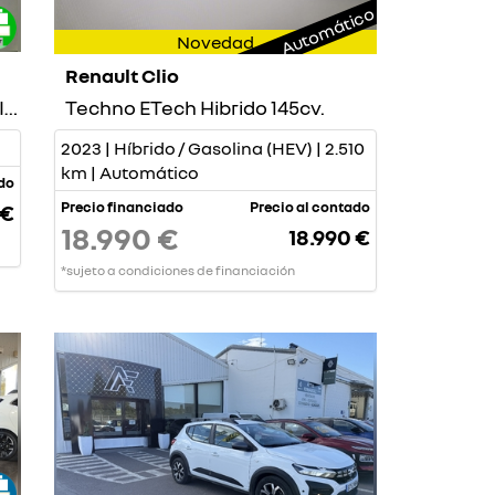
Automático
Novedad
Renault Clio
Intens TCe 140cv - GPF - GASOLINA
Techno ETech Hibrido 145cv.
2023 | Híbrido / Gasolina (HEV) | 2.510
km | Automático
ado
Precio financiado
Precio al contado
 €
18.990 €
18.990 €
*sujeto a condiciones de financiación